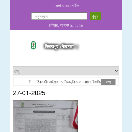
জেলা ওয়েব পোর্টাল
রবিবার, আগস্ট ৯, ২০২৬
দিনাজপুর পৌরসভা ।
ঠিকাদারী লাইসেন্স তালিকাভূক্তি ও নবায়ন বিজ্ঞপ্তি
ইজারা বিজ
খবর
27-01-2025