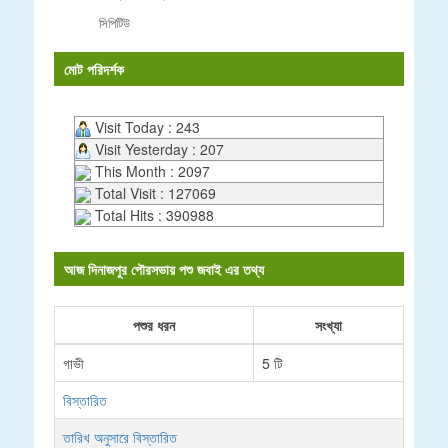
সিপিটিউ
মোট পরিদর্শক
Visit Today : 243
Visit Yesterday : 207
This Month : 2097
Total Visit : 127069
Total Hits : 390988
আজ দিনাজপুর পৌরসভায় পশু জবাই এর তথ্য
পশুর ধরন
সংখ্যা
গাভী
5 টি
বিস্তারিত
তারিখ অনুসারে বিস্তারিত