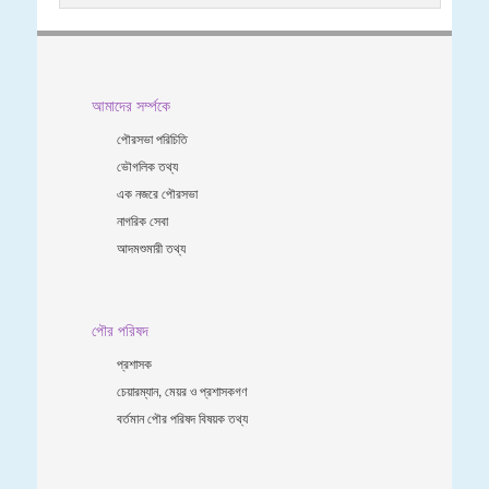
আমাদের সর্ম্পকে
পৌরসভা পরিচিতি
ভৌগলিক তথ্য
এক নজরে পৌরসভা
নাগরিক সেবা
আদমশুমারী তথ্য
পৌর পরিষদ
প্রশাসক
চেয়ারম্যান, মেয়র ও প্রশাসকগণ
বর্তমান পৌর পরিষদ বিষয়ক তথ্য