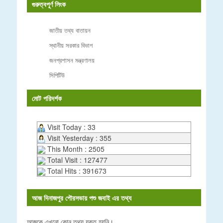
গুরুত্বপূর্ণ লিংক
জাতীয় তথ্য বাতায়ন
স্থানীয় সরকার বিভাগ
জনপ্রশাসন মন্ত্রণালয়
সিপিটিউ
মোট পরিদর্শক
Visit Today : 33
Visit Yesterday : 355
This Month : 2505
Total Visit : 127477
Total Hits : 391673
আজ দিনাজপুর পৌরসভায় পশু জবাই এর তথ্য
আজকে এখনো কোন তথ্য যুক্ত হয়নি।