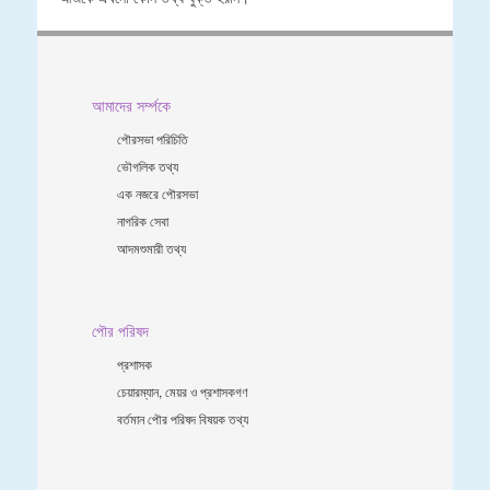
আমাদের সর্ম্পকে
পৌরসভা পরিচিতি
ভৌগলিক তথ্য
এক নজরে পৌরসভা
নাগরিক সেবা
আদমশুমারী তথ্য
পৌর পরিষদ
প্রশাসক
চেয়ারম্যান, মেয়র ও প্রশাসকগণ
বর্তমান পৌর পরিষদ বিষয়ক তথ্য