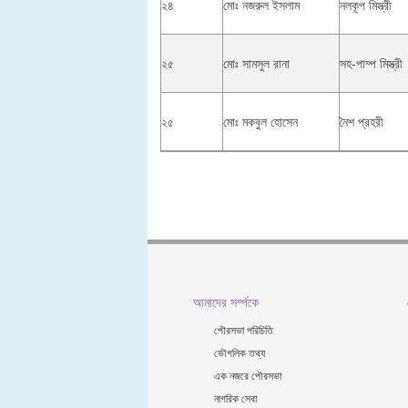
২৪
মোঃ নজরুল ইসলাম
নলকূপ মিস্ত্রী
২৫
মোঃ সামসুল রানা
সহ-পাম্প মিস্ত্রী
২৫
মোঃ মকবুল হোসেন
নৈশ প্রহরী
আমাদের সর্ম্পকে
পৌরসভা পরিচিতি
ভৌগলিক তথ্য
এক নজরে পৌরসভা
নাগরিক সেবা