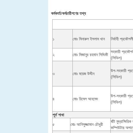
কর্মকর্তা/কর্মচারীগণের তথ্য
১
মোঃ মিনারুল ইসলাম খান
নির্বাহী প্রকৌশল
সহকারী প্রকৌশ
২
মোঃ মিজানুর রহমান সিদ্দিকী
(সিভিল)
উপ-সহকারী প্র
৩
মোঃ ময়েজ উদ্দীন
(সিভিল)
উপ-সহকারী প্র
৪
মোঃ রিমেল আহমেদ
(সিভিল)
পূর্ত শাখা
ষাঁট মুদ্রাক্ষিরিক
৫
মোঃ আনিসুজ্জামান চৌধুরী
কম্পিউটার অপার