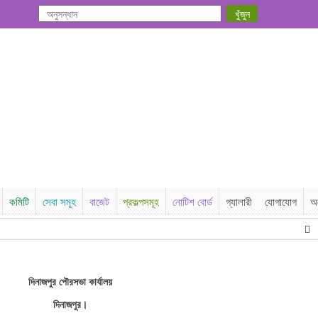
কমিটি
সেবা সমূহ
বাজেট
প্রকল্পসমূহ
নোটিশ বোর্ড
গ্যালারী
যোগাযোগ
অট
ঠিকা
দিনাজপুর পৌরসভা কার্যালয়
দিনাজপুর।