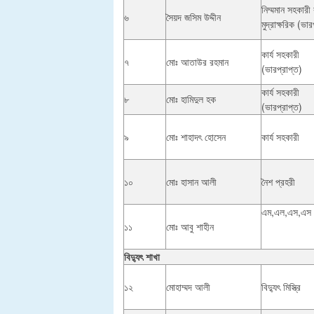
নিম্মমান সহকারী
৬
সৈয়দ জসিম উদ্দীন
মুদ্রাক্ষরিক (ভার
কার্য সহকারী
৭
মোঃ আতাউর রহমান
(ভারপ্রাপ্ত)
কার্য সহকারী
৮
মোঃ হামিদুল হক
(ভারপ্রাপ্ত)
৯
মোঃ শাহাদৎ হোসেন
কার্য সহকারী
১০
মোঃ হাসান আলী
নৈশ প্রহরী
এম,এল,এস,এস
১১
মোঃ আবু শাহীন
বিদ্যুৎ শাখা
১২
মোহাম্মদ আলী
বিদ্যুৎ মিস্ত্রি