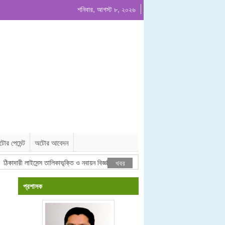
শনিবার, আগস্ট ৮, ২০২৬
োর পেমেন্ট
অটোর আবেদন
দারী লাইসেন্স তালিকাভূক্তি ও নবায়ন বিজ্ঞপ্তি
ইজারা বিজ্ঞপ্তি # ০৪/২০২৬
খবর
প্রশাসক