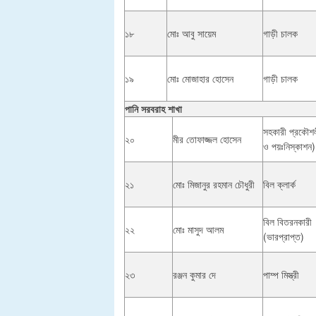
১৮
মোঃ আবু সায়েম
গাড়ী চালক
১৯
মোঃ মোজাহার হোসেন
গাড়ী চালক
পানি সরবরাহ শাখা
সহকারী প্রকৌশল
২০
মীর তোফাজ্জল হোসেন
ও পয়ঃনিস্কাশন)
২১
মোঃ মিজানুর রহমান চৌধুরী
বিল ক্লার্ক
বিল বিতরনকারী
২২
মোঃ মাসুদ আলম
(ভারপ্রাপ্ত)
২৩
রঞ্জন কুমার দে
পাম্প মিস্ত্রী