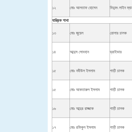
১২
মোঃ আলতাফ হোসেন
বিদ্যুৎ লাইন ম্যা
যান্ত্রিক শাখা
১৩
মোঃ জুয়েল
রোলার চালক
১৪
আব্দুস সোবহান
ড্রাইভার
১৫
মোঃ নবীউল ইসলাম
গাড়ী চালক
১৫
মোঃ আকতারুল ইসলাম
গাড়ী চালক
১৬
মোঃ আব্দুর রাজ্জাক
গাড়ী চালক
১৭
মোঃ রফিকুল ইসলাম
গাড়ী চালক