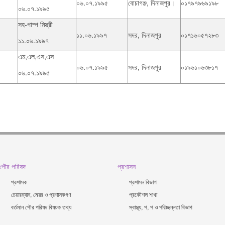
০৬.০৭.১৯৯৫
বোচাগঞ্জ, দিনাজপুর।
০১৭৯৭৯৬৯১৯৮
০৬.০৭.১৯৯৫
সহ-পাম্প মিস্ত্রী
১১.০৬.১৯৯৭
সদর, দিনাজপুর
০১৭১৬০৫৭২৮৩
১১.০৬.১৯৯৭
এম,এল,এস,এস
০৬.০৭.১৯৯৫
সদর, দিনাজপুর
০১৯৬১০৬৩৮১৭
০৬.০৭.১৯৯৫
পৌর পরিষদ
প্রশাসন
প্রশাসক
প্রশাসন বিভাগ
চেয়ারম্যান, মেয়র ও প্রশাসকগণ
প্রকৌশল শাখা
বর্তমান পৌর পরিষদ বিষয়ক তথ্য
স্বাস্থ্য, প, প ও পরিচ্ছন্নতা ‍বিভাগ