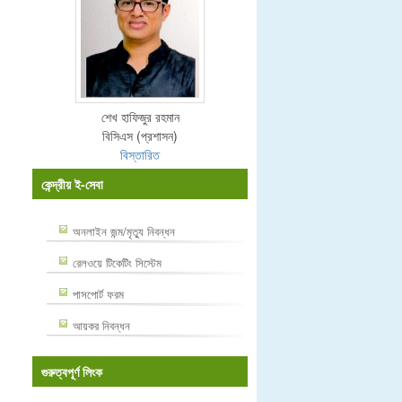
শেখ হাফিজুর রহমান
বিসিএস (প্রশাসন)
বিস্তারিত
কেন্দ্রীয় ই-সেবা
অনলাইন জন্ম/মৃত্যু নিবন্ধন
রেলওয়ে টিকেটিং সিস্টেম
পাসপোর্ট ফরম
আয়কর নিবন্ধন
গুরুত্বপূর্ণ লিংক