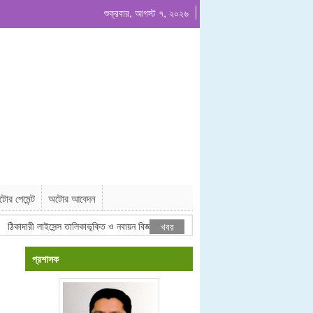
শুক্রবার, আগস্ট ৭, ২০২৬
োর পেমেন্ট
অটোর আবেদন
িকাদারী লাইসেন্স তালিকাভূক্তি ও নবায়ন বিজ্ঞপ্তি
ইজারা বিজ্ঞপ্তি # ০৪/২০২৬
খবর
প্রশাসক