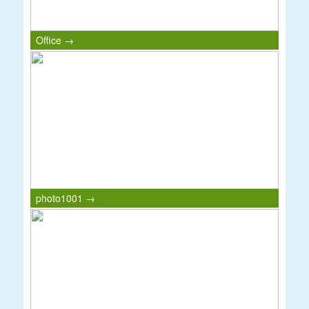
Office →
photo1001 →