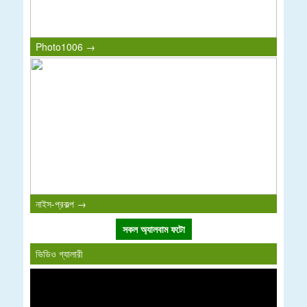
Photo1006 →
নাইস-প্রকল্প →
সকল অ্যালবাম ফটো
ভিডিও গ্যালারী