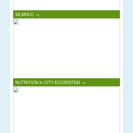
MLMNCC →
NUTRITION in CITY ECOSYSTEM →