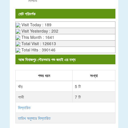
সিপিটিউ
মোট পরিদর্শক
Visit Today : 189
Visit Yesterday : 202
This Month : 1641
Total Visit : 126613
Total Hits : 390146
আজ দিনাজপুর পৌরসভায় পশু জবাই এর তথ্য
পশুর ধরন
সংখ্যা
ষাঁড়
5 টি
গাভী
7 টি
বিস্তারিত
তারিখ অনুসারে বিস্তারিত