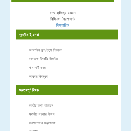
শেখ হাফিজুর রহমান
বিসিএস (প্রশাসন)
বিস্তারিত
কেন্দ্রীয় ই-সেবা
অনলাইন জন্ম/মৃত্যু নিবন্ধন
রেলওয়ে টিকেটিং সিস্টেম
পাসপোর্ট ফরম
আয়কর নিবন্ধন
গুরুত্বপূর্ণ লিংক
জাতীয় তথ্য বাতায়ন
স্থানীয় সরকার বিভাগ
জনপ্রশাসন মন্ত্রণালয়