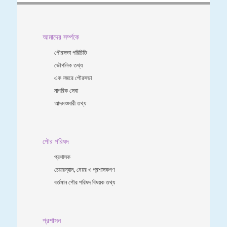
আমাদের সর্ম্পকে
পৌরসভা পরিচিতি
ভৌগলিক তথ্য
এক নজরে পৌরসভা
নাগরিক সেবা
আদমশুমারী তথ্য
পৌর পরিষদ
প্রশাসক
চেয়ারম্যান, মেয়র ও প্রশাসকগণ
বর্তমান পৌর পরিষদ বিষয়ক তথ্য
প্রশাসন