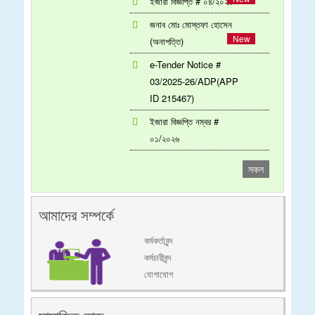
ইজারা বিজ্ঞপ্তি # ০৪/২০২৬
জনাব মোঃ মোস্তফা হোসেন
(অনাপত্তি)
e-Tender Notice #
03/2025-26/ADP(APP
ID 215467)
ইজারা বিজ্ঞপ্তি নম্বর #
০১/২০২৬
সকল
আমাদের সম্পর্কে
কর্মকর্তাবৃন্দ
কর্মচারীবৃন্দ
যোগাযোগ