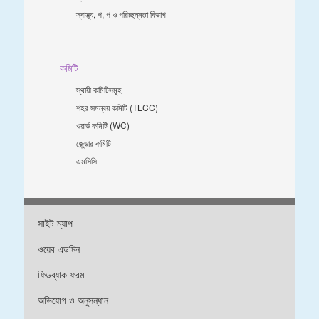
স্বাস্থ্য, প, প ও পরিচ্ছন্নতা ‍বিভাগ
কমিটি
স্থায়ী কমিটিসমূহ
শহর সমন্বয় কমিটি (TLCC)
ওয়ার্ড কমিটি (WC)
জে্ন্ডার কমিটি
এমসিসি
সাইট ম্যাপ
ওয়েব এডমিন
ফিডব্যাক ফরম
অভিযোগ ও অনুসন্ধান