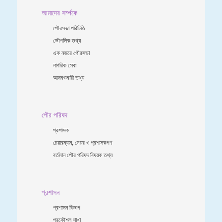
আমাদের সর্ম্পকে
পৌরসভা পরিচিতি
ভৌগলিক তথ্য
এক নজরে পৌরসভা
নাগরিক সেবা
আদমশুমারী তথ্য
পৌর পরিষদ
প্রশাসক
চেয়ারম্যান, মেয়র ও প্রশাসকগণ
বর্তমান পৌর পরিষদ বিষয়ক তথ্য
প্রশাসন
প্রশাসন বিভাগ
প্রকৌশল শাখা