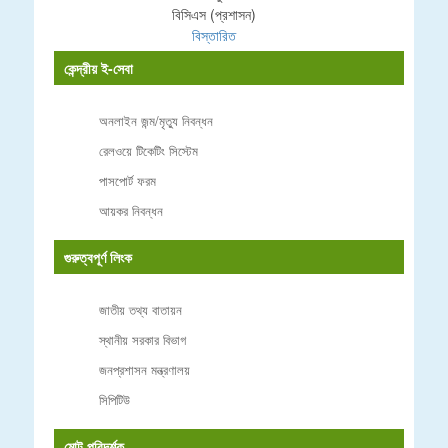
বিসিএস (প্রশাসন)
বিস্তারিত
কেন্দ্রীয় ই-সেবা
অনলাইন জন্ম/মৃত্যু নিবন্ধন
রেলওয়ে টিকেটিং সিস্টেম
পাসপোর্ট ফরম
আয়কর নিবন্ধন
গুরুত্বপূর্ণ লিংক
জাতীয় তথ্য বাতায়ন
স্থানীয় সরকার বিভাগ
জনপ্রশাসন মন্ত্রণালয়
সিপিটিউ
মোট পরিদর্শক