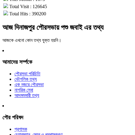
Total Visit : 126645
Total Hits : 390200
আজ দিনাজপুর পৌরসভায় পশু জবাই এর তথ্য
আজকে এখনো কোন তথ্য যুক্ত হয়নি।
আমাদের সর্ম্পকে
পৌরসভা পরিচিতি
ভৌগলিক তথ্য
এক নজরে পৌরসভা
নাগরিক সেবা
আদমশুমারী তথ্য
পৌর পরিষদ
প্রশাসক
চেয়ারম্যান, মেয়র ও প্রশাসকগণ