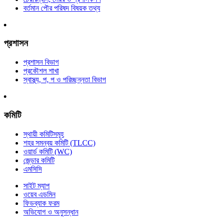
বর্তমান পৌর পরিষদ বিষয়ক তথ্য
প্রশাসন
প্রশাসন বিভাগ
প্রকৌশল শাখা
স্বাস্থ্য, প, প ও পরিচ্ছন্নতা ‍বিভাগ
কমিটি
স্থায়ী কমিটিসমূহ
শহর সমন্বয় কমিটি (TLCC)
ওয়ার্ড কমিটি (WC)
জে্ন্ডার কমিটি
এমসিসি
সাইট ম্যাপ
ওয়েব এডমিন
ফিডব্যাক ফরম
অভিযোগ ও অনুসন্ধান