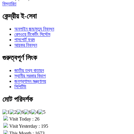
বিস্তারিত
কেন্দ্রীয় ই-সেবা
অনলাইন জন্ম/মৃত্যু নিবন্ধন
রেলওয়ে টিকেটিং সিস্টেম
পাসপোর্ট ফরম
আয়কর নিবন্ধন
গুরুত্বপূর্ণ লিংক
জাতীয় তথ্য বাতায়ন
স্থানীয় সরকার বিভাগ
জনপ্রশাসন মন্ত্রণালয়
সিপিটিউ
মোট পরিদর্শক
Visit Today : 26
Visit Yesterday : 195
This Month : 1673