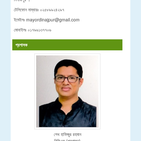
টেলিফোন নাম্বারঃ
০২৫৮৯৯২৪২৯৭
ইমেইলঃ mayordinajpur@gmail.com
মোবাইলঃ ০১৭৯৬১৩৭৭০৬
প্রশাসক
শেখ হাফিজুর রহমান
বিসিএস (প্রশাসন)