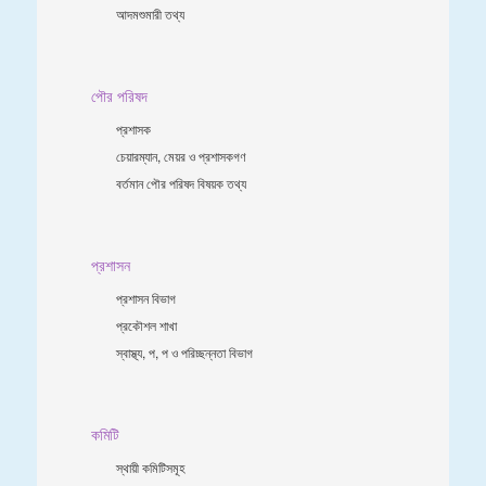
আদমশুমারী তথ্য
পৌর পরিষদ
প্রশাসক
চেয়ারম্যান, মেয়র ও প্রশাসকগণ
বর্তমান পৌর পরিষদ বিষয়ক তথ্য
প্রশাসন
প্রশাসন বিভাগ
প্রকৌশল শাখা
স্বাস্থ্য, প, প ও পরিচ্ছন্নতা ‍বিভাগ
কমিটি
স্থায়ী কমিটিসমূহ